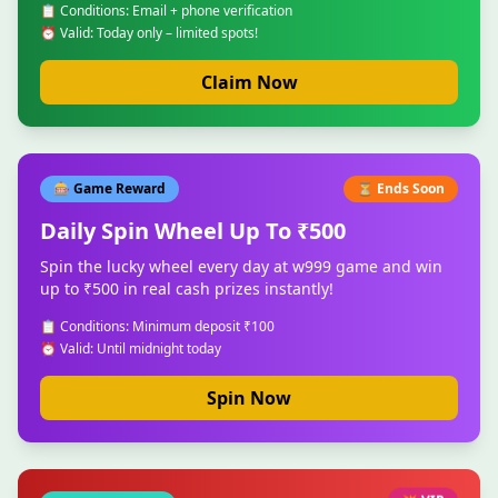
📋 Conditions: Email + phone verification
⏰ Valid: Today only – limited spots!
Claim Now
🎰 Game Reward
⏳ Ends Soon
Daily Spin Wheel Up To ₹500
Spin the lucky wheel every day at w999 game and win
up to ₹500 in real cash prizes instantly!
📋 Conditions: Minimum deposit ₹100
⏰ Valid: Until midnight today
Spin Now