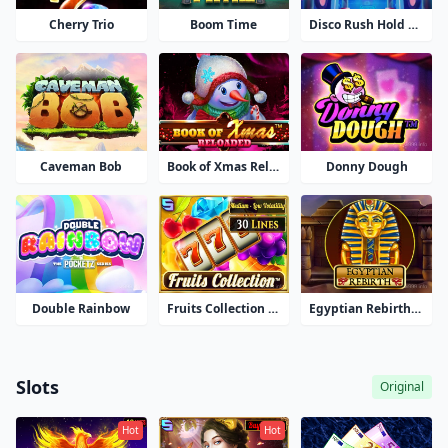
Cherry Trio
Disco Rush Hold And Win
Boom Time
Caveman Bob
Book of Xmas Reloaded
Donny Dough
Double Rainbow
Fruits Collection 30 Lines
Egyptian Rebirth II
Slots
Original
Hot
Hot