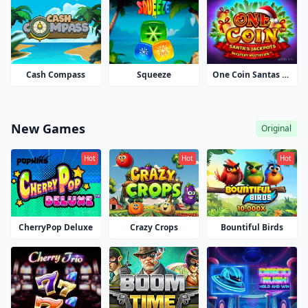
Squeeze
Cash Compass
One Coin Santas Jackpots
New Games
Original
Hot
Hot
Hot
CherryPop Deluxe
Crazy Crops
Bountiful Birds