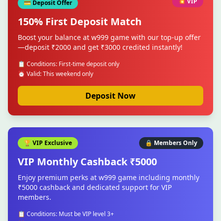
💥 VIP
💳 Deposit Offer
150% First Deposit Match
Boost your balance at w999 game with our top-up offer
—deposit ₹2000 and get ₹3000 credited instantly!
📋 Conditions: First-time deposit only
⏰ Valid: This weekend only
Deposit Now
🏆 VIP Exclusive
🔒 Members Only
VIP Monthly Cashback ₹5000
Enjoy premium perks at w999 game including monthly
₹5000 cashback and dedicated support for VIP
members.
📋 Conditions: Must be VIP level 3+