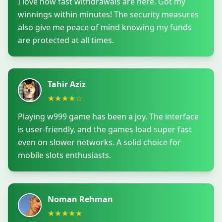
I love how fast withdrawals are here. Got my
winnings within minutes! The security measures
also give me peace of mind knowing my funds
are protected at all times.
Tahir Aziz
★
★
★
★
☆
Playing w999 game has been a joy. The interface
is user-friendly, and the games load super fast
even on slower networks. A solid choice for
mobile slots enthusiasts.
Noman Rehman
★
★
★
★
★