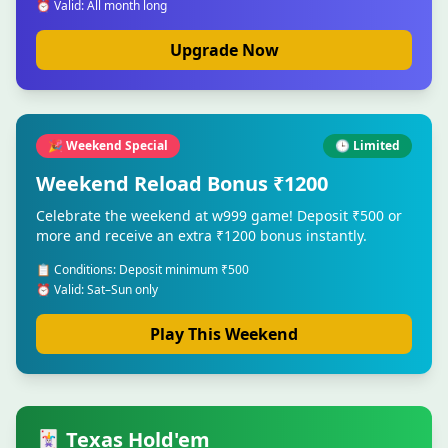
⏰ Valid: All month long
Upgrade Now
🎉 Weekend Special
🕒 Limited
Weekend Reload Bonus ₹1200
Celebrate the weekend at w999 game! Deposit ₹500 or
more and receive an extra ₹1200 bonus instantly.
📋 Conditions: Deposit minimum ₹500
⏰ Valid: Sat–Sun only
Play This Weekend
🃏 Texas Hold'em