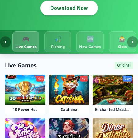
Download Now
🎮
🎣
🆕
🎰
Live Games
Fishing
New Games
Slots
Live Games
Original
Hot
Hot
New
Enchanted Meadow
10 Power Hot
Catdiana