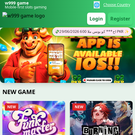
w999 game
🌐
Choose Country
Mobile-first slots gaming
💸
29/06/2026 اح*** کو بونس ملا 600 PKR ✨
Login
Register
NEW GAME
NEW
NEW