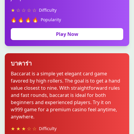
★ ☆ ☆ ☆ ☆
Difficulty
🔥 🔥 🔥 🔥
Popularity
Play Now
บาคาร่า
Baccarat is a simple yet elegant card game
favored by high rollers. The goal is to get a hand
value closest to nine. With straightforward rules
and fast rounds, baccarat is ideal for both
beginners and experienced players. Try it on
w999 game for a premium casino feel anytime,
anywhere.
★ ★ ★ ☆ ☆
Difficulty