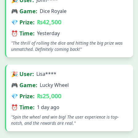
🎮 Game:
Dice Royale
₨42,500
💎 Prize:
⏰ Time:
Yesterday
"The thrill of rolling the dice and hitting the big prize was
unmatched. Definitely coming back!"
🎉 User:
Lisa****
🎮 Game:
Lucky Wheel
₨25,000
💎 Prize:
⏰ Time:
1 day ago
"Spin the wheel and win big! The user experience is top-
notch, and the rewards are real."