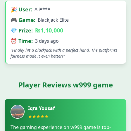
🎉 User:
Ali****
🎮 Game:
Blackjack Elite
₨1,10,000
💎 Prize:
⏰ Time:
3 days ago
"Finally hit a blackjack with a perfect hand. The platform’s
fairness made it even better!"
Player Reviews w999 game
Iqra Yousaf
★
★
★
★
★
The gaming experience on w999 game is top-