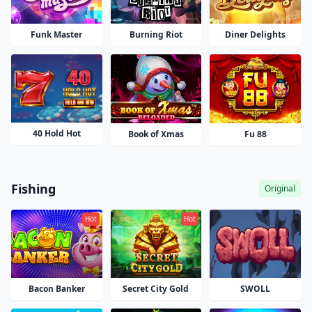
Funk Master
Burning Riot
Diner Delights
40 Hold Hot
Book of Xmas
Fu 88
Fishing
Original
Hot
Hot
Bacon Banker
SWOLL
Secret City Gold