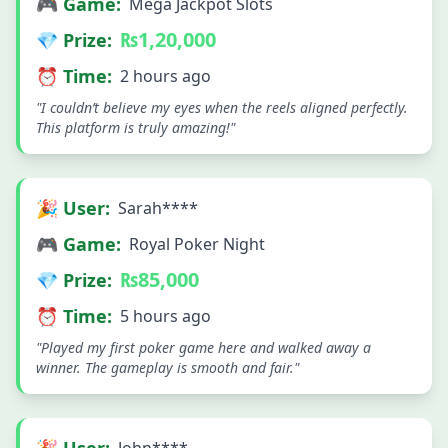
🎮 Game:
Mega Jackpot Slots
₨1,20,000
💎 Prize:
⏰ Time:
2 hours ago
"I couldn’t believe my eyes when the reels aligned perfectly.
This platform is truly amazing!"
🎉 User:
Sarah****
🎮 Game:
Royal Poker Night
₨85,000
💎 Prize:
⏰ Time:
5 hours ago
"Played my first poker game here and walked away a
winner. The gameplay is smooth and fair."
🎉 User:
John****