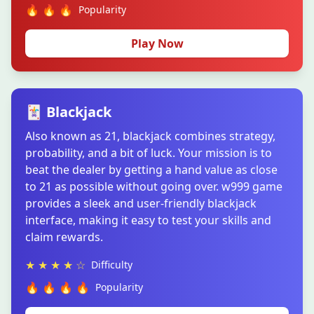
🔥 🔥 🔥
Popularity
Play Now
🃏 Blackjack
Also known as 21, blackjack combines strategy,
probability, and a bit of luck. Your mission is to
beat the dealer by getting a hand value as close
to 21 as possible without going over. w999 game
provides a sleek and user-friendly blackjack
interface, making it easy to test your skills and
claim rewards.
★ ★ ★ ★ ☆
Difficulty
🔥 🔥 🔥 🔥
Popularity