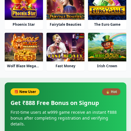
Phoenix Star
Fairytale Beauties
The Euro Game
Wolf Blaze Megaways
Fast Money
Irish Crown
🎁 New User
🔥 Hot
Get ₹888 Free Bonus on Signup
First-time users at w999 game receive an instant ₹888
bonus after completing registration and verifying
details.